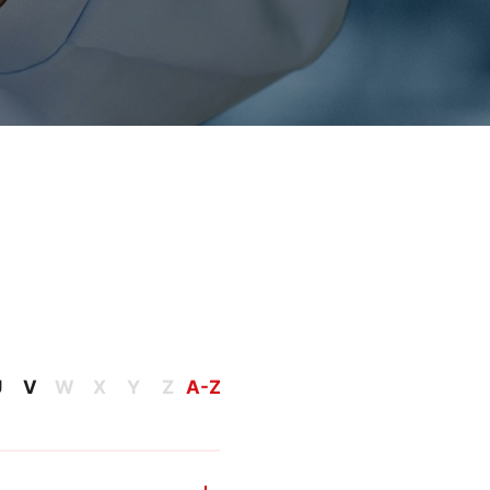
U
V
W
X
Y
Z
A-Z