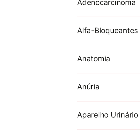
Adenocarcinoma
Adenocarcinoma é u
Alfa-Bloqueantes
glandular; o tipo d
Anatomia
Biópsia
Can
Anúria
Aparelho Urinário