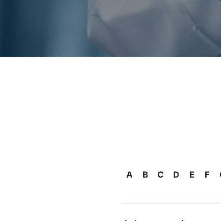
A
B
C
D
E
F