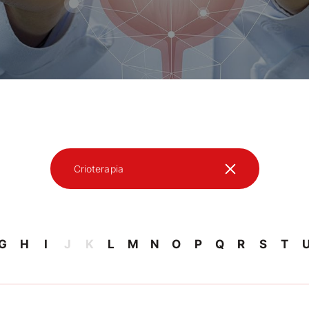
Crioterapia
G
H
I
J
K
L
M
N
O
P
Q
R
S
T