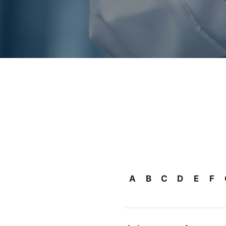
A
B
C
D
E
F