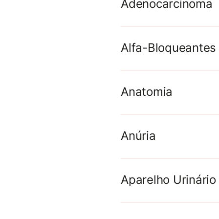
Adenocarcinoma
Adenocarcinoma é u
Alfa-Bloqueantes
glandular; o tipo d
Anatomia
Biópsia
Can
Anúria
Aparelho Urinário