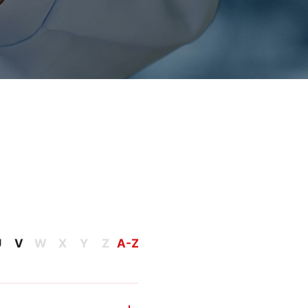
U
V
W
X
Y
Z
A-Z