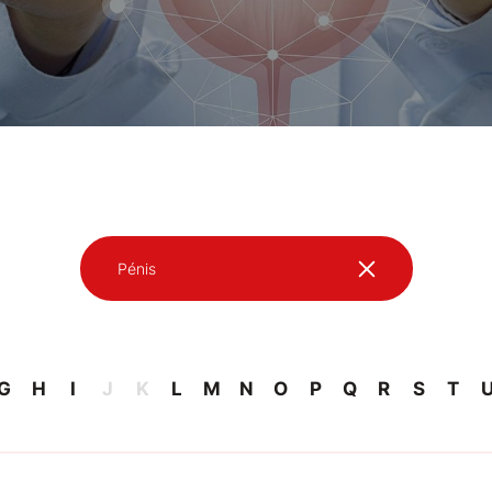
Pénis
G
H
I
J
K
L
M
N
O
P
Q
R
S
T